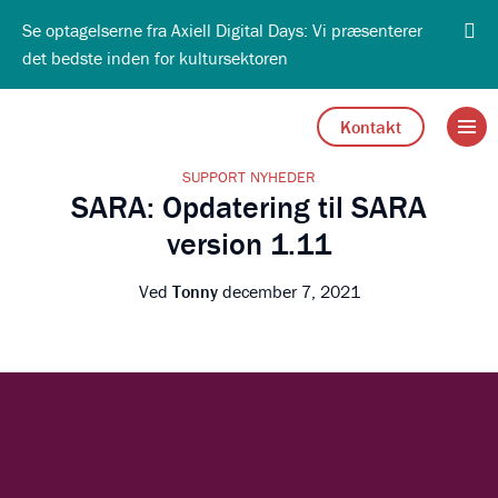
Se optagelserne fra Axiell Digital Days: Vi præsenterer
det bedste inden for kultursektoren
Open 
Go to Axiell Danmark home
Kontakt
SUPPORT NYHEDER
SARA: Opdatering til SARA
version 1.11
Ved
Tonny
december 7, 2021