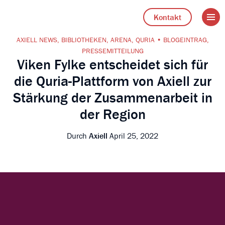
Open 
Go to Axiell Deutschland home
Kontakt
AXIELL NEWS
,
BIBLIOTHEKEN
,
ARENA
,
QURIA
BLOGEINTRAG
,
PRESSEMITTEILUNG
Viken Fylke entscheidet sich für
die Quria-Plattform von Axiell zur
Stärkung der Zusammenarbeit in
der Region
Durch
Axiell
April 25, 2022