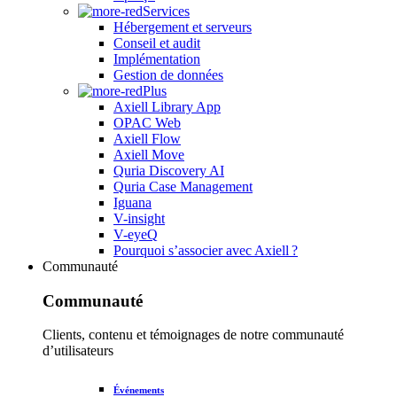
Services
Hébergement et serveurs
Conseil et audit
Implémentation
Gestion de données
Plus
Axiell Library App
OPAC Web
Axiell Flow
Axiell Move
Quria Discovery AI
Quria Case Management
Iguana
V-insight
V-eyeQ
Pourquoi s’associer avec Axiell ?
Communauté
Communauté
Clients, contenu et témoignages de notre communauté
d’utilisateurs
Événements